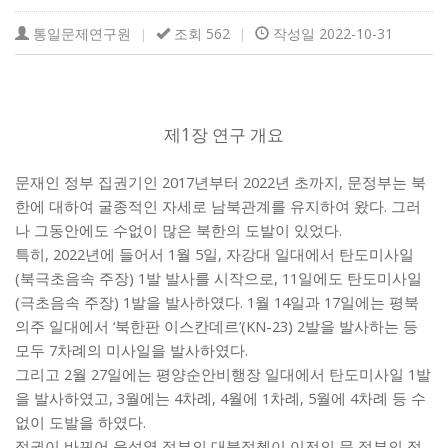
통일문제연구원
조회 562
작성일 2022-10-31
|
|
1
제
장 연구 개요
2017
2022
,
문재인 정부 집권기인
년부터
년 초까지
문정부는 북
.
한에 대하여 굴종적인 자세로 남북관계를 유지하여 왔다
그러
.
나 그동안에도 수없이 많은 북한의 도발이 있었다
, 2022
1
5
,
특히
년에 들어서
월
일
자강대 일대에서 탄도미사일
(
) 1
, 11
북극초음속 주장
발 발사를 시작으로
일에도 탄도미사일
(
) 1
. 1
14
17
극초음속 주장
발을 발사하였다
월
일과
일에는 평북
‘
’(KN-23) 2
의주 일대에서
북한판 이스칸데르
발을 발사하는 등
7
.
모두
차례의 미사일을 발사하였다
2
27
1
그리고
월
일에는 평양순안비행장 일대에서 탄도미사일
발
, 3
4
, 4
1
, 5
4
을 발사하였고
월에는
차례
월에
차례
월에
차례 등 수
.
없이 도발을 하였다
정권이 바뀌어 윤석열 정부의 대북정첵이 이전의 문 정부의 정