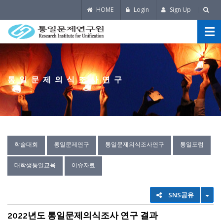
HOME
Login
Sign Up
통일문제의식조사연구
학술대회
통일문제연구
통일문제의식조사연구
통일포럼
대학생통일교육
이슈자료
TO
SNS공유
2022년도 통일문제의식조사 연구 결과