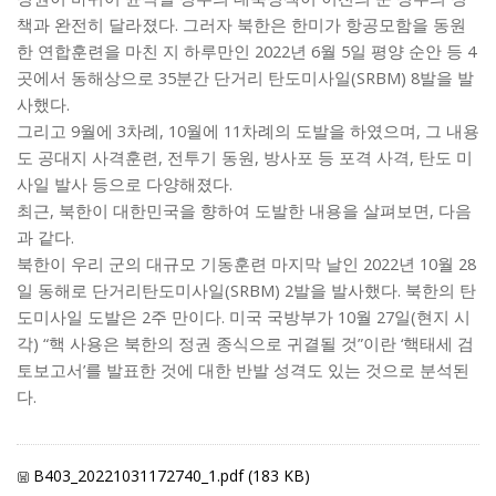
.
책과 완전히 달라졌다
그러자
북한은 한미가 항공모함을 동원
2022
6
5
4
한 연합훈련을 마친 지 하루만인
년
월
일 평양 순안 등
35
(SRBM) 8
곳에서 동해상으로
분간 단거리 탄도미사일
발을 발
.
사했다
9
3
, 10
11
,
그리고
월에
차례
월에
차례의 도발을 하였으며
그 내용
,
,
,
도 공대지 사격훈련
전투기 동원
방사포 등 포격 사격
탄도 미
.
사일 발사 등으로 다양해졌다
,
,
최근
북한이 대한민국을 향하여 도발한 내용을 살펴보면
다음
.
과 같다
2022
10
28
북한이 우리 군의 대규모 기동훈련 마지막 날인
년
월
(SRBM) 2
.
일 동해로 단거리탄도미사일
발을 발사했다
북한의 탄
2
.
10
27
(
도미사일 도발은
주 만이다
미국 국방부가
월
일
현지 시
) “
”
‘
각
핵 사용은 북한의 정권 종식으로 귀결될 것
이란
핵태세 검
’
토보고서
를 발표한 것에 대한 반발 성격도 있는 것으로 분석된
.
다
B403_20221031172740_1.pdf (183 KB)