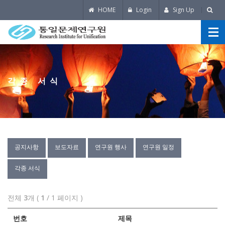
HOME
Login
Sign Up
각종 서식
공지사항
보도자료
연구원 행사
연구원 일정
각종 서식
전체
3
개 (
1
/ 1 페이지 )
번호
제목